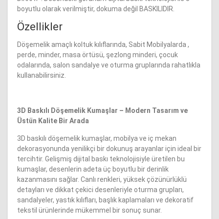
boyutlu olarak verilmiştir, dokuma değil BASKILIDIR.
Suni Deri Giyimlik
Özellikler
Döşemelik amaçlı koltuk kılıflarında, Sabit Mobilyalarda ,
Süper Alpaka Kumaşlar
perde, minder, masa örtüsü, şezlong minderi, çocuk
odalarında, salon sandalye ve oturma gruplarında rahatlıkla
Tülbent Kumaşlar
kullanabilirsiniz.
Viskon Kumaşlar
3D Baskılı Döşemelik Kumaşlar – Modern Tasarım ve
Üstün Kalite Bir Arada
3D baskılı döşemelik kumaşlar, mobilya ve iç mekan
dekorasyonunda yenilikçi bir dokunuş arayanlar için ideal bir
tercihtir. Gelişmiş dijital baskı teknolojisiyle üretilen bu
kumaşlar, desenlerin adeta üç boyutlu bir derinlik
kazanmasını sağlar. Canlı renkleri, yüksek çözünürlüklü
detayları ve dikkat çekici desenleriyle oturma grupları,
sandalyeler, yastık kılıfları, başlık kaplamaları ve dekoratif
tekstil ürünlerinde mükemmel bir sonuç sunar.