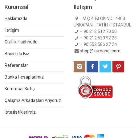
Kurumsal
İletişim
Hakkımızda
İ.M.Ç 4. BLOK NO : 4403
UNKAPANI - FATİH / İSTANBUL
İletişim
+ 90 212 512 70 00
+ 90 212 520 92 28
Gizlilik Taahhüdü
+ 90 552 586 27 24
shop@kumasci.com
Basin' da Biz
Referanslar
Banka Hesaplarımız
Kurumsal Satış
Çalışma Arkadaşları Arıyoruz
İstatistiklerimiz