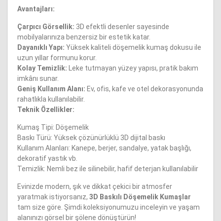
Avantajları:
Çarpıcı Görsellik:
3D efektli desenler sayesinde
mobilyalarınıza benzersiz bir estetik katar.
Dayanıklı Yapı:
Yüksek kaliteli döşemelik kumaş dokusu ile
uzun yıllar formunu korur.
Kolay Temizlik:
Leke tutmayan yüzey yapısı, pratik bakım
imkânı sunar.
Geniş Kullanım Alanı:
Ev, ofis, kafe ve otel dekorasyonunda
rahatlıkla kullanılabilir.
Teknik Özellikler:
Kumaş Tipi: Döşemelik
Baskı Türü: Yüksek çözünürlüklü 3D dijital baskı
Kullanım Alanları: Kanepe, berjer, sandalye, yatak başlığı,
dekoratif yastık vb.
Temizlik: Nemli bez ile silinebilir, hafif deterjan kullanılabilir
Evinizde modern, şık ve dikkat çekici bir atmosfer
yaratmak istiyorsanız,
3D Baskılı Döşemelik Kumaşlar
tam size göre. Şimdi koleksiyonumuzu inceleyin ve yaşam
alanınızı görsel bir şölene dönüştürün!