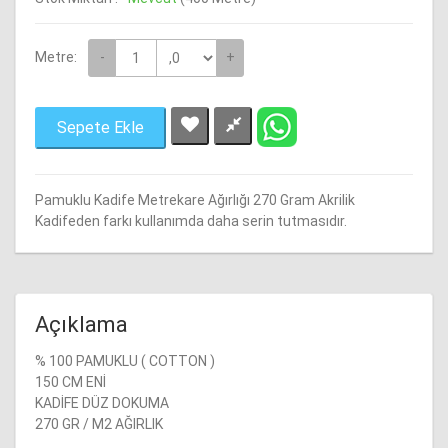
Poplin Kumaşlar Pamuklu
Naturel Pamuklu Keten
Keten Kumaşlar
Metre:
-
+
amuklu Döşemelik Kumaş
Suzani Kumaş
Krep Kumaş
edine İpeği Ferace Kumaş
Saten Kumaş
Tela - Astar
Sepete Ekle
Mikro Kumaş
Şönil Kumaş
Pamuklu Kadife Metrekare Ağırlığı 270 Gram Akrilik
Kadifeden farkı kullanımda daha serin tutmasıdır.
Penye Kumaşlar Giyimlik
Saten Kumaş
Açıklama
Şifon Kumaş Multi
% 100 PAMUKLU ( COTTON )
150 CM ENİ
Şile Bezi Kumaşı
KADİFE DÜZ DOKUMA
270 GR / M2 AĞIRLIK
Softshell Kumaş