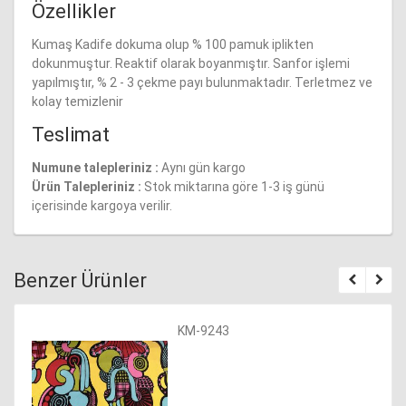
Özellikler
Suni Deri Giyimlik
Kumaş Kadife dokuma olup % 100 pamuk iplikten
dokunmuştur. Reaktif olarak boyanmıştır. Sanfor işlemi
yapılmıştır, % 2 - 3 çekme payı bulunmaktadır. Terletmez ve
Süper Alpaka Kumaşlar
kolay temizlenir
Teslimat
Tülbent Kumaşlar
Numune talepleriniz :
Aynı gün kargo
Viskon Kumaşlar
Ürün Talepleriniz :
Stok miktarına göre 1-3 iş günü
içerisinde kargoya verilir.
Benzer Ürünler
KM-9243