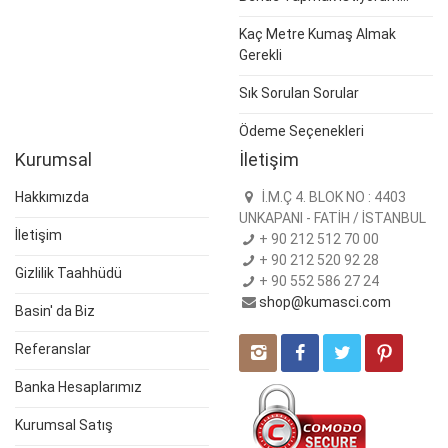
Kaç Metre Kumaş Almak
Gerekli
Sık Sorulan Sorular
Ödeme Seçenekleri
Kurumsal
İletişim
Hakkımızda
İ.M.Ç 4. BLOK NO : 4403
UNKAPANI - FATİH / İSTANBUL
İletişim
+ 90 212 512 70 00
+ 90 212 520 92 28
Gizlilik Taahhüdü
+ 90 552 586 27 24
shop@kumasci.com
Basin' da Biz
Referanslar
Banka Hesaplarımız
Kurumsal Satış