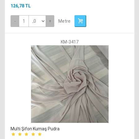
126,78 TL
-
+
Metre
KM-3417
Multi Şifon Kumaş Pudra