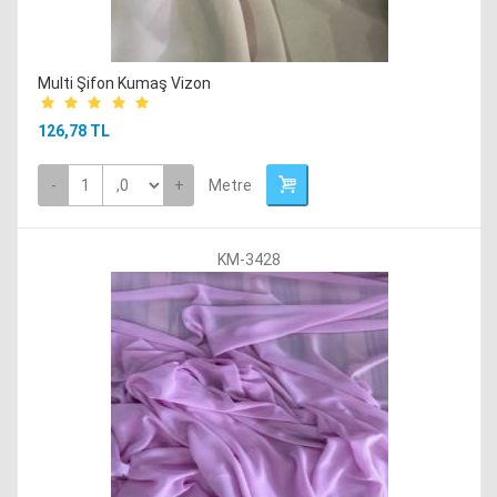
Multi Şifon Kumaş Vizon
126,78 TL
-
+
Metre
KM-3428