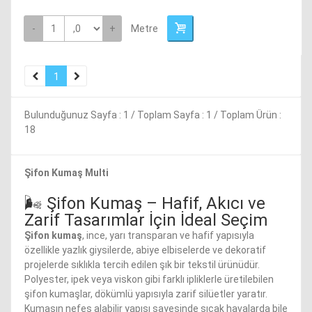
-
+
Metre
1
Bulunduğunuz Sayfa : 1 / Toplam Sayfa : 1 / Toplam Ürün :
18
Şifon Kumaş Multi
🌬️ Şifon Kumaş – Hafif, Akıcı ve
Zarif Tasarımlar İçin İdeal Seçim
Şifon kumaş
, ince, yarı transparan ve hafif yapısıyla
özellikle yazlık giysilerde, abiye elbiselerde ve dekoratif
projelerde sıklıkla tercih edilen şık bir tekstil ürünüdür.
Polyester, ipek veya viskon gibi farklı ipliklerle üretilebilen
şifon kumaşlar, dökümlü yapısıyla zarif silüetler yaratır.
Kumaşın nefes alabilir yapısı sayesinde sıcak havalarda bile