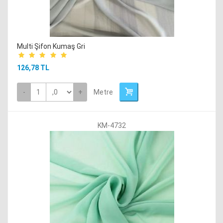
Suni Deri Giyimlik
Süper Alpaka Kumaşlar
Multi Şifon Kumaş Gri
126,78 TL
Tülbent Kumaşlar
-
+
Metre
Viskon Kumaşlar
KM-4732