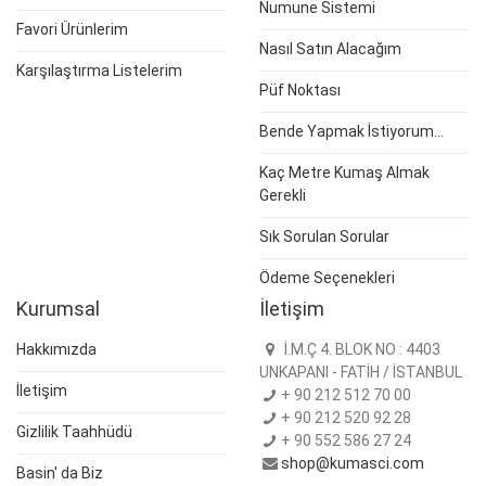
Numune Sistemi
Favori Ürünlerim
Nasıl Satın Alacağım
Karşılaştırma Listelerim
Püf Noktası
Bende Yapmak İstiyorum...
Kaç Metre Kumaş Almak
Gerekli
Sık Sorulan Sorular
Ödeme Seçenekleri
Kurumsal
İletişim
Hakkımızda
İ.M.Ç 4. BLOK NO : 4403
UNKAPANI - FATİH / İSTANBUL
İletişim
+ 90 212 512 70 00
+ 90 212 520 92 28
Gizlilik Taahhüdü
+ 90 552 586 27 24
shop@kumasci.com
Basin' da Biz