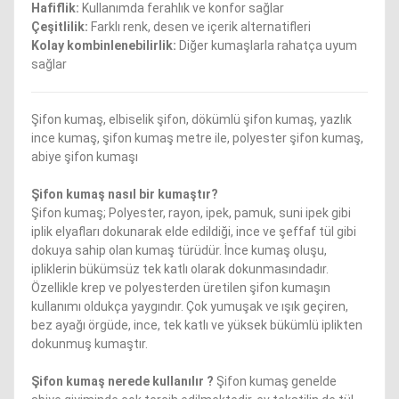
Hafiflik:
Kullanımda ferahlık ve konfor sağlar
Çeşitlilik:
Farklı renk, desen ve içerik alternatifleri
Kolay kombinlenebilirlik:
Diğer kumaşlarla rahatça uyum
sağlar
Şifon kumaş, elbiselik şifon, dökümlü şifon kumaş, yazlık
ince kumaş, şifon kumaş metre ile, polyester şifon kumaş,
abiye şifon kumaşı
Şifon kumaş nasıl bir kumaştır?
Şifon kumaş; Polyester, rayon, ipek, pamuk, suni ipek gibi
iplik elyafları dokunarak elde edildiği, ince ve şeffaf tül gibi
dokuya sahip olan kumaş türüdür. İnce kumaş oluşu,
ipliklerin bükümsüz tek katlı olarak dokunmasındadır.
Özellikle krep ve polyesterden üretilen şifon kumaşın
kullanımı oldukça yaygındır. Çok yumuşak ve ışık geçiren,
bez ayağı örgüde, ince, tek katlı ve yüksek bükümlü iplikten
dokunmuş kumaştır.
Şifon kumaş nerede kullanılır ?
Şifon kumaş genelde