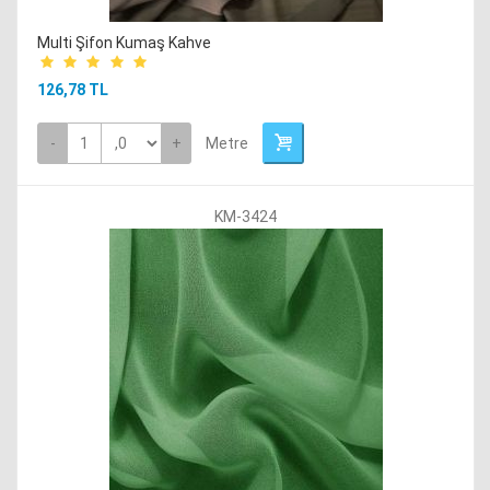
Multi Şifon Kumaş Kahve
126,78 TL
-
+
Metre
KM-3424