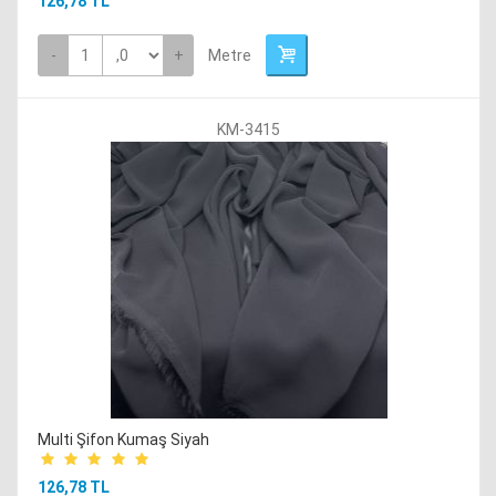
126,78 TL
-
+
Metre
KM-3415
Multi Şifon Kumaş Siyah
126,78 TL