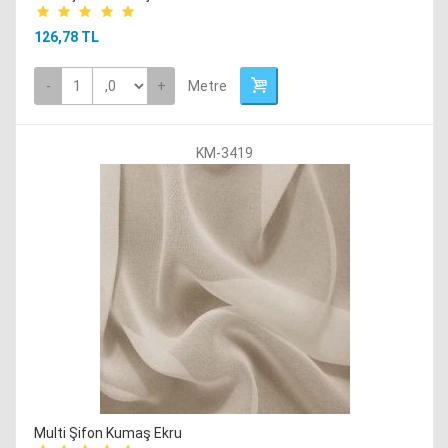
126,78 TL
-
+
Metre
KM-3419
Multi Şifon Kumaş Ekru