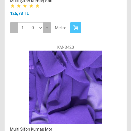
Multi Şifon Kumaş Sarı
126,78 TL
-
+
Metre
KM-3420
Multi Şifon Kumaş Mor