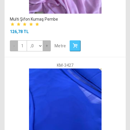
Multi Şifon Kumaş Pembe
126,78 TL
-
+
Metre
KM-3427