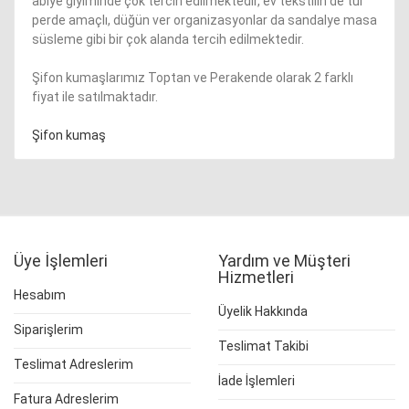
abiye giyiminde çok tercih edilmektedir, ev tekstilin de tül
perde amaçlı, düğün ver organizasyonlar da sandalye masa
süsleme gibi bir çok alanda tercih edilmektedir.
Şifon kumaşlarımız Toptan ve Perakende olarak 2 farklı
fiyat ile satılmaktadır.
Şifon kumaş
Üye İşlemleri
Yardım ve Müşteri
Hizmetleri
Hesabım
Üyelik Hakkında
Siparişlerim
Teslimat Takibi
Teslimat Adreslerim
İade İşlemleri
Fatura Adreslerim