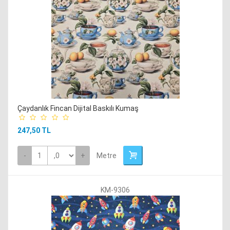
Çaydanlık Fincan Dijital Baskılı Kumaş
247,50 TL
-
+
Metre
KM-9306