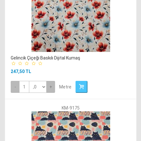
Gelincik Çiçeği Baskılı Dijital Kumaş
247,50 TL
-
+
Metre
KM-9175