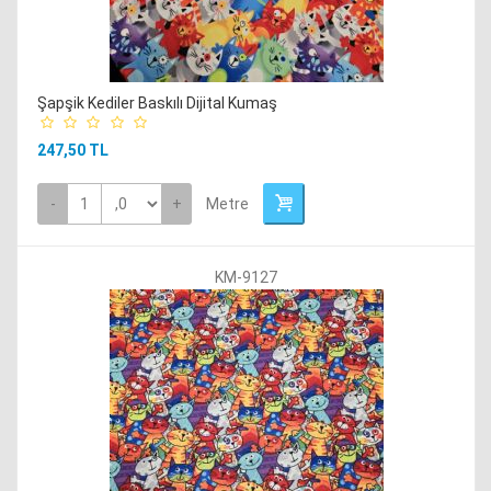
Şapşik Kediler Baskılı Dijital Kumaş
247,50 TL
-
+
Metre
KM-9127