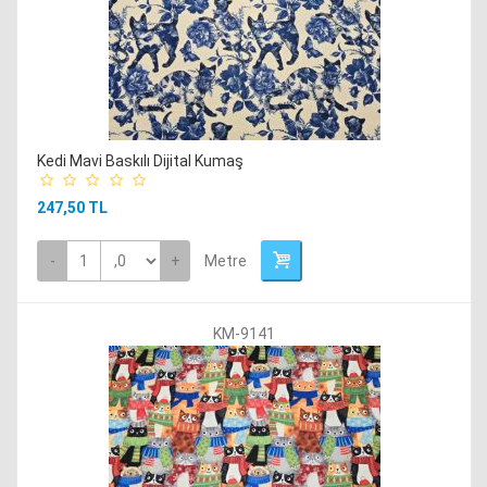
Kedi Mavi Baskılı Dijital Kumaş
247,50 TL
-
+
Metre
KM-9141