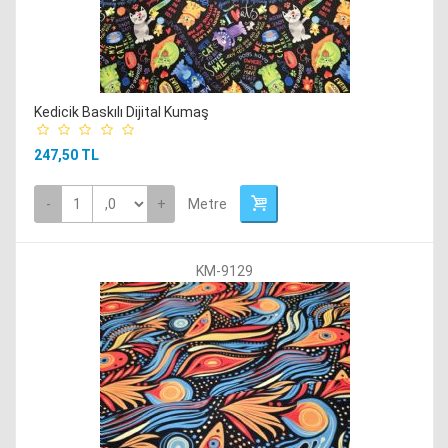
Kedicik Baskılı Dijital Kumaş
247,50 TL
-
+
Metre
KM-9129