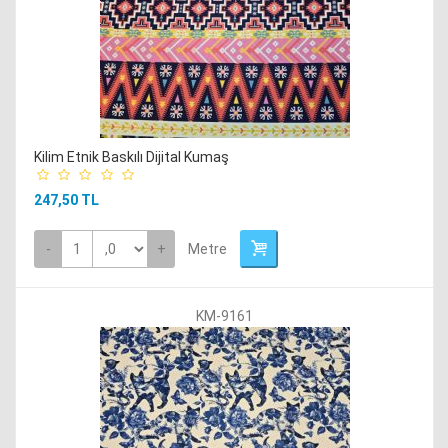
Kilim Etnik Baskılı Dijital Kumaş
247,50 TL
-
+
Metre
KM-9161