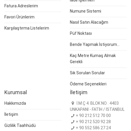
İade İşlemleri
Fatura Adreslerim
Numune Sistemi
Favori Ürünlerim
Nasıl Satın Alacağım
Karşılaştırma Listelerim
Püf Noktası
Bende Yapmak İstiyorum...
Kaç Metre Kumaş Almak
Gerekli
Sık Sorulan Sorular
Ödeme Seçenekleri
Kurumsal
İletişim
Hakkımızda
İ.M.Ç 4. BLOK NO : 4403
UNKAPANI - FATİH / İSTANBUL
İletişim
+ 90 212 512 70 00
+ 90 212 520 92 28
Gizlilik Taahhüdü
+ 90 552 586 27 24