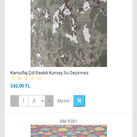
Suni Deri Giyimlik
Süper Alpaka Kumaşlar
Tülbent Kumaşlar
Viskon Kumaşlar
Kamuflaj Çöl Baskılı Kumaş Su Geçirmez
242,00 TL
-
+
Metre
KM-9381