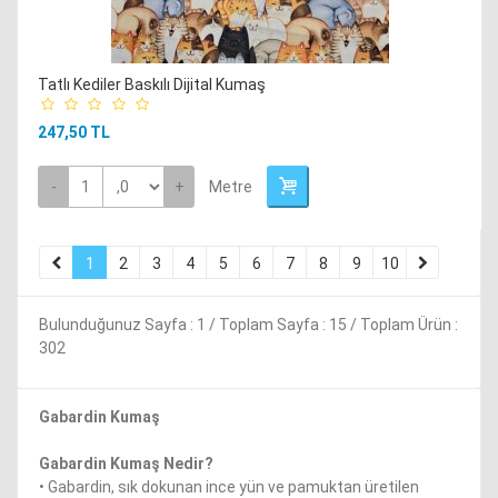
Tatlı Kediler Baskılı Dijital Kumaş
247,50 TL
-
+
Metre
1
2
3
4
5
6
7
8
9
10
Bulunduğunuz Sayfa : 1 / Toplam Sayfa : 15 / Toplam Ürün :
302
Gabardin Kumaş
Gabardin Kumaş Nedir?
• Gabardin, sık dokunan ince yün ve pamuktan üretilen